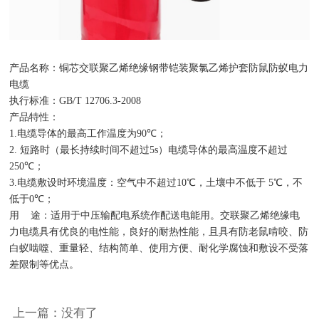
产品名称：铜芯交联聚乙烯绝缘钢带铠装聚氯乙烯护套防鼠防蚁电力
电缆
执行标准：
GB/T 12706.3-2008
产品特性：
1.
电缆导体的最高工作温度为
90
℃；
2.
短路时（最长持续时间不超过
5s
）电缆导体的最高温度不超过
250
℃；
3.
电缆敷设时环境温度：空气中不超过
10
℃，土壤中不低于
5
℃，不
低于
0
℃；
用 途：适用于中压输配电系统作配送电能用。交联聚乙烯绝缘电
力电缆具有优良的电性能，良好的耐热性能，且具有防老鼠啃咬、防
白蚁啮噬、重量轻、结构简单、使用方便、耐化学腐蚀和敷设不受落
差限制等优点。
上一篇：没有了