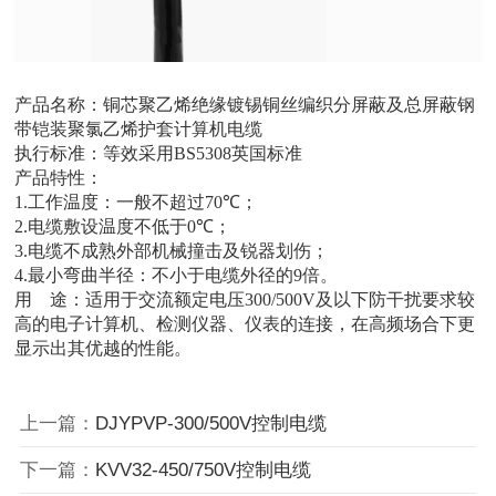
产品名称：
铜芯聚乙烯绝缘镀锡铜丝编织分屏蔽及总屏蔽钢
带铠装聚氯乙烯护套计算机电缆
执行标准：等效采用
BS5308
英国标准
产品特性：
1.
工作温度：一般不超过
70
℃；
2.
电缆敷设温度不低于
0
℃；
3.
电缆不成熟外部机械撞击及锐器划伤；
4.
最小弯曲半径：不小于电缆外径的
9
倍。
用 途：适用于交流额定电压
300/500V
及以下防干扰要求较
高的电子计算机、检测仪器、仪表的连接，在高频场合下更
显示出其优越的性能。
上一篇：
DJYPVP-300/500V控制电缆
下一篇：
KVV32-450/750V控制电缆